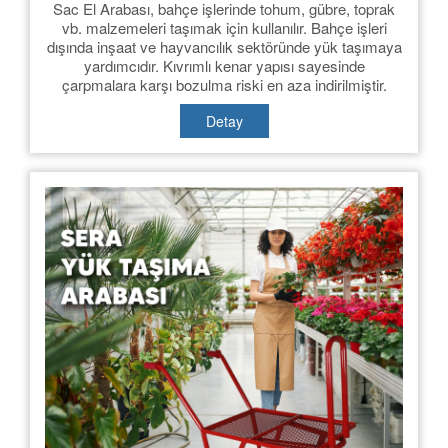
Sac El Arabası, bahçe işlerinde tohum, gübre, toprak
vb. malzemeleri taşımak için kullanılır. Bahçe işleri
dışında inşaat ve hayvancılık sektöründe yük taşımaya
yardımcıdır. Kıvrımlı kenar yapısı sayesinde
çarpmalara karşı bozulma riski en aza indirilmiştir.
Paslanmaz galvaniz sac malzemeden üretilen Sac El
Detay
arabası oksitlenmeye ve darbeye dayanıklıdır.