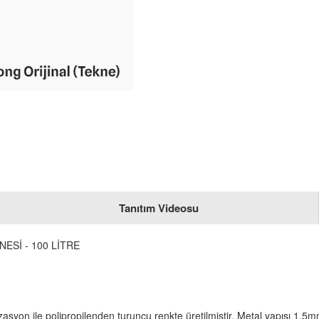
Tanıtım Videosu
ESİ - 100 LİTRE
asyon ile polipropilenden turuncu renkte üretilmiştir. Metal yapısı 1.5mm