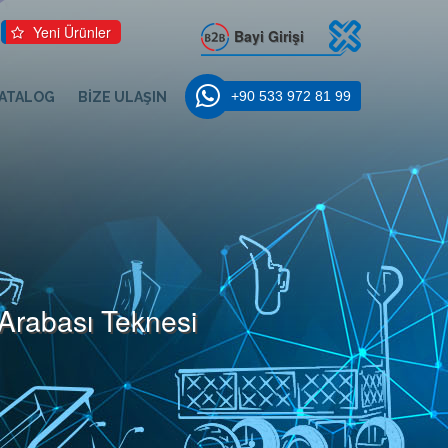
Yeni Ürünler
Bayi Girişi
+90 533 972 81 99
ATALOG
BİZE ULAŞIN
 Arabası Teknesi