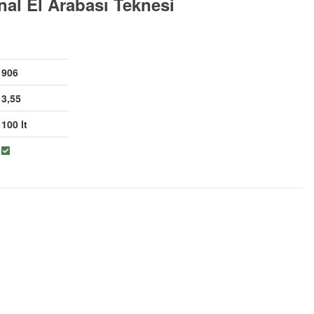
nal El Arabası Teknesi
906
3,55
100 lt