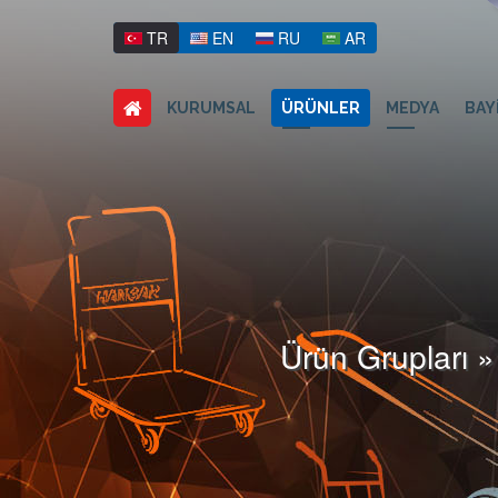
TR
EN
RU
AR
KURUMSAL
ÜRÜNLER
MEDYA
BAY
Ürün Grupları »