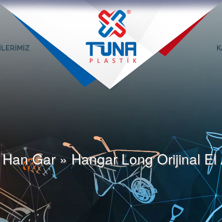
İLERİMİZ
K
 Han Gar » Hangar Long Orijinal El