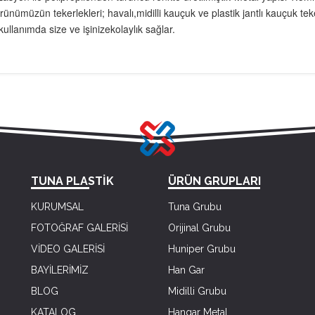
 Ürünümüzün tekerlekleri; havalı,midilli kauçuk ve plastik jantlı kauçuk
kullanımda size ve işinizekolaylık sağlar.
TUNA PLASTİK
ÜRÜN GRUPLARI
KURUMSAL
Tuna Grubu
FOTOĞRAF GALERİSİ
Orijinal Grubu
VİDEO GALERİSİ
Huniper Grubu
BAYİLERİMİZ
Han Gar
BLOG
Midilli Grubu
KATALOG
Hangar Metal