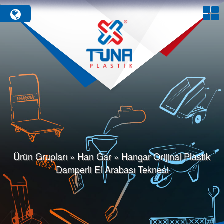
Ürün Grupları » Han Gar » Hangar Orijinal Plastik
Damperli El Arabası Teknesi