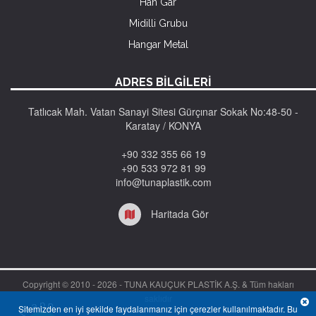
Han Gar
Midilli Grubu
Hangar Metal
ADRES BİLGİLERİ
Tatlıcak Mah. Vatan Sanayi Sitesi Gürçınar Sokak No:48-50 -
Karatay / KONYA
+90 332 355 66 19
+90 533 972 81 99
info@tunaplastik.com
Haritada Gör
Copyright © 2010 -
2026 - TUNA KAUÇUK PLASTİK A.Ş. & Tüm hakları
saklıdır
Sitemizden en iyi şekilde faydalanmanız için çerezler kullanılmaktadır. Bu