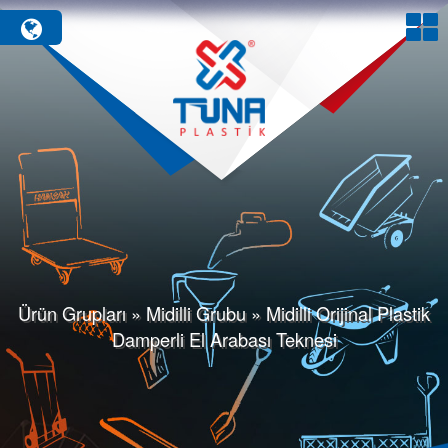
Ürün Grupları » Midilli Grubu » Midilli Orijinal Plastik
Damperli El Arabası Teknesi