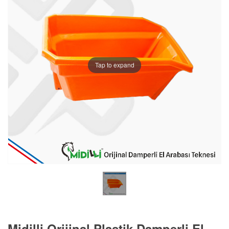
Tap to expand
Midilli Orijinal Plastik Damperli El