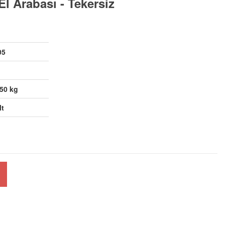
l Arabası - Tekersiz
05
,50 kg
lt