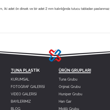
 iki adet ön dirsek ve bir adet 2 mm kalınlığında tutucu tabladan paslanmaz
TUNA PLASTİK
ÜRÜN GRUPLARI
KURUMSAL
Tuna Grubu
FOTOĞRAF GALERİSİ
Orijinal Grubu
VİDEO GALERİSİ
Huniper Grubu
BAYİLERİMİZ
Han Gar
BLOG
Midilli Grubu