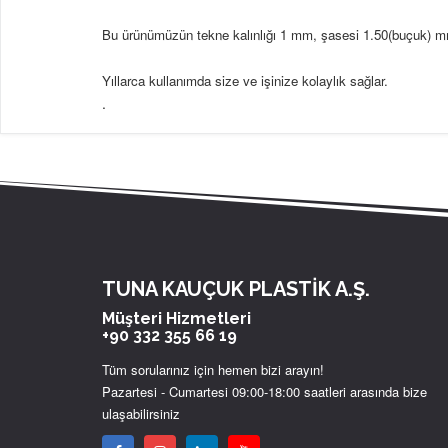
Bu ürünümüzün tekne kalınlığı 1 mm, şasesi 1.50(buçuk) mm,
Yıllarca kullanımda size ve işinize kolaylık sağlar.
.
TUNA KAUÇUK PLASTİK A.Ş.
Müşteri Hizmetleri
+90 332 355 66 19
Tüm sorularınız için hemen bizi arayın!
Pazartesi - Cumartesi 09:00-18:00 saatleri arasında bize
ulaşabilirsiniz