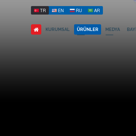
TR
EN
RU
AR
KURUMSAL
ÜRÜNLER
MEDYA
BAY