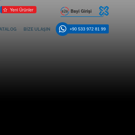
Yeni Ürünler
Bayi Girişi
+90 533 972 81 99
ATALOG
BİZE ULAŞIN