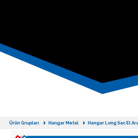
Ürün Grupları
Hangar Metal
Hangar Long Sac El Ara