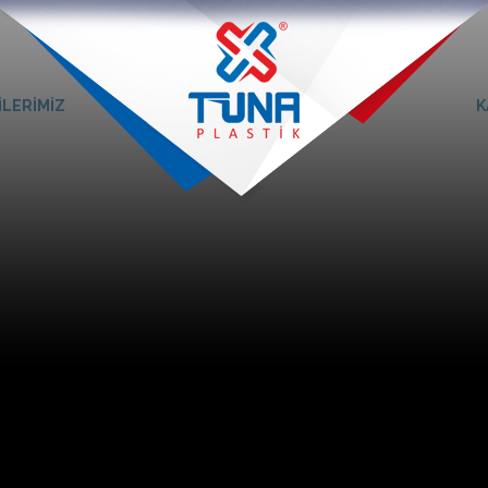
İLERİMİZ
K