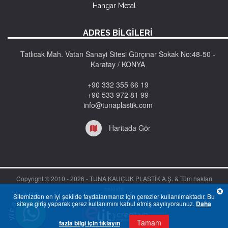
Hangar Metal
ADRES BİLGİLERİ
Tatlıcak Mah. Vatan Sanayi Sitesi Gürçınar Sokak No:48-50 -
Karatay / KONYA
+90 332 355 66 19
+90 533 972 81 99
info@tunaplastik.com
Haritada Gör
Copyright © 2010 -
2026 - TUNA KAUÇUK PLASTİK A.Ş. & Tüm hakları
saklıdır
Sitemizden en iyi şekilde faydalanmanız için çerezler kullanılmaktadır. Bu
siteye giriş yaparak çerez kullanımını kabul etmiş sayılıyorsunuz.
Daha
Tamam
fazla bilgi için tıklayın