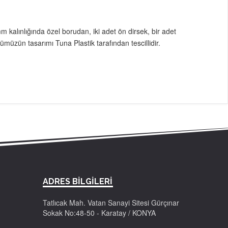
m kalınlığında özel borudan, iki adet ön dirsek, bir adet
ümüzün tasarımı Tuna Plastik tarafından tescillidir.
ADRES BİLGİLERİ
Tatlıcak Mah. Vatan Sanayi Sitesi Gürçınar
Sokak No:48-50 - Karatay / KONYA