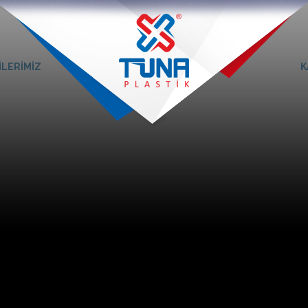
İLERİMİZ
K