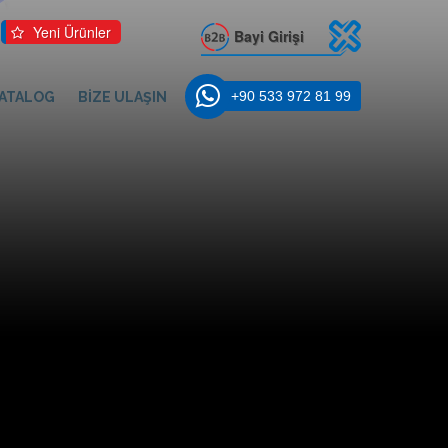
Yeni Ürünler
Bayi Girişi
+90 533 972 81 99
ATALOG
BİZE ULAŞIN