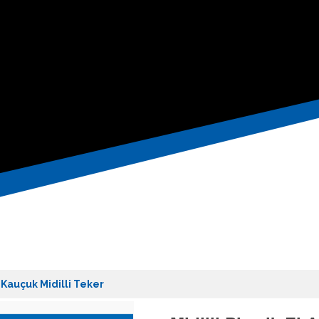
ı Kauçuk Midilli Teker