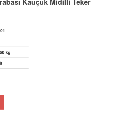
Arabası Kauçuk Midilli Teker
801
,50 kg
lt