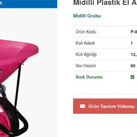
Midilli Plastik El 
Midilli Grubu
Ürün Kodu
P-
Koli Adedi
1
Koli Ağırlığı
12
Sıvı Hacmi
80 
Stok Durumu
in
Ürün Tanıtım Videosu