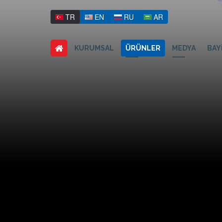
TR
EN
RU
AR
KURUMSAL
ÜRÜNLER
MEDYA
BAY